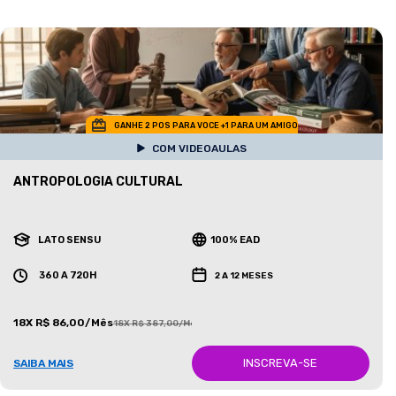
GANHE 2 POS PARA VOCE +1 PARA UM AMIGO
COM VIDEOAULAS
ANTROPOLOGIA CULTURAL
LATO SENSU
100% EAD
360 A 720H
2 A 12 MESES
18X R$ 86,00/Mês
18X R$ 387,00/Mês
INSCREVA-SE
SAIBA MAIS