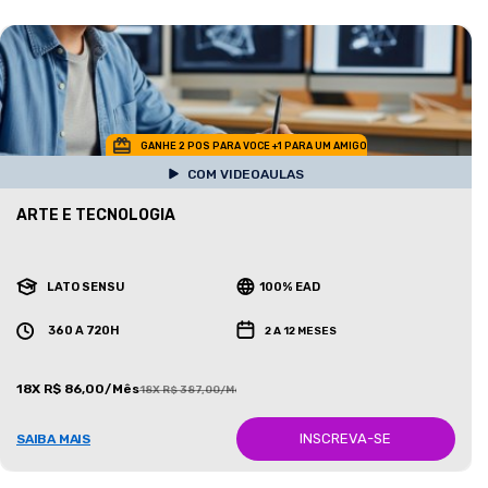
GANHE 2 POS PARA VOCE +1 PARA UM AMIGO
COM VIDEOAULAS
ARTE E TECNOLOGIA
LATO SENSU
100% EAD
360 A 720H
2 A 12 MESES
18X R$ 86,00/Mês
18X R$ 387,00/Mês
INSCREVA-SE
SAIBA MAIS