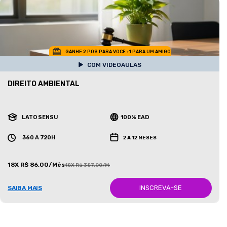
GANHE 2 POS PARA VOCE +1 PARA UM AMIGO
COM VIDEOAULAS
DIREITO AMBIENTAL
LATO SENSU
100% EAD
360 A 720H
2 A 12 MESES
18X R$ 86,00/Mês
18X R$ 387,00/Mês
INSCREVA-SE
SAIBA MAIS