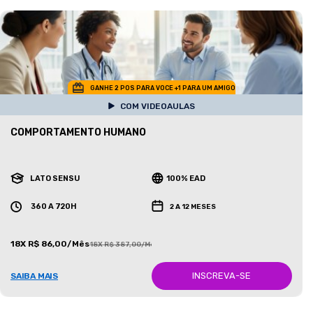
GANHE 2 POS PARA VOCE +1 PARA UM AMIGO
COM VIDEOAULAS
COMPORTAMENTO HUMANO
LATO SENSU
100% EAD
360 A 720H
2 A 12 MESES
18X R$ 86,00/Mês
18X R$ 387,00/Mês
INSCREVA-SE
SAIBA MAIS