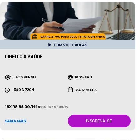
GANHE 2 POS PARA VOCE +1 PARA UM AMIGO
COM VIDEOAULAS
DIREITO À SAÚDE
LATO SENSU
100% EAD
360 A 720H
2 A 12 MESES
18X R$ 86,00/Mês
18X R$ 387,00/Mês
INSCREVA-SE
SAIBA MAIS