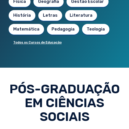
Física
Geografia
Gestão Escolar
História
Letras
Literatura
Matemática
Pedagogia
Teologia
Todos os Cursos de Educação
PÓS-GRADUAÇÃO
EM CIÊNCIAS
SOCIAIS