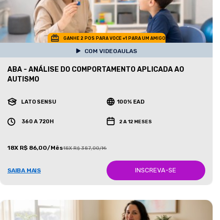
GANHE 2 POS PARA VOCE +1 PARA UM AMIGO
COM VIDEOAULAS
ABA - ANÁLISE DO COMPORTAMENTO APLICADA AO
AUTISMO
LATO SENSU
100% EAD
360 A 720H
2 A 12 MESES
18X R$ 86,00/Mês
18X R$ 387,00/Mês
INSCREVA-SE
SAIBA MAIS