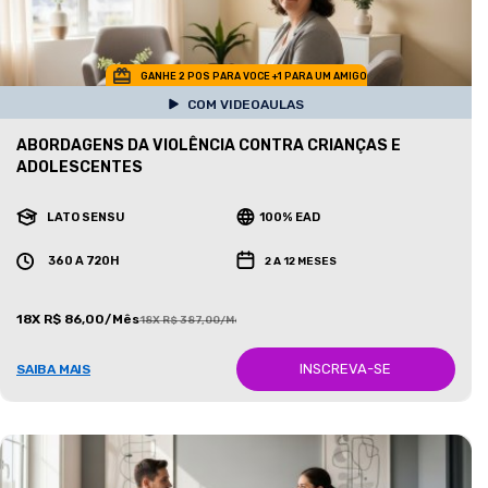
GANHE 2 POS PARA VOCE +1 PARA UM AMIGO
COM VIDEOAULAS
ABORDAGENS DA VIOLÊNCIA CONTRA CRIANÇAS E
ADOLESCENTES
LATO SENSU
100% EAD
360 A 720H
2 A 12 MESES
18X R$ 86,00/Mês
18X R$ 387,00/Mês
INSCREVA-SE
SAIBA MAIS