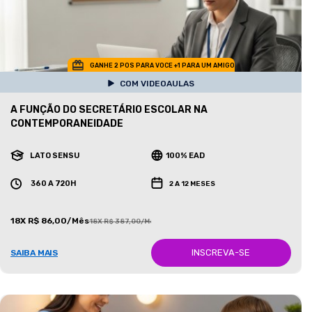
GANHE 2 POS PARA VOCE +1 PARA UM AMIGO
COM VIDEOAULAS
A FUNÇÃO DO SECRETÁRIO ESCOLAR NA
CONTEMPORANEIDADE
LATO SENSU
100% EAD
360 A 720H
2 A 12 MESES
18X R$ 86,00/Mês
18X R$ 387,00/Mês
INSCREVA-SE
SAIBA MAIS