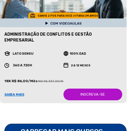
GANHE 2 POS PARA VOCE +1 PARA UM AMIGO
COM VIDEOAULAS
ADMINISTRAÇÃO DE CONFLITOS E GESTÃO
EMPRESARIAL
LATO SENSU
100% EAD
360 A 720H
2 A 12 MESES
18X R$ 86,00/Mês
18X R$ 387,00/Mês
INSCREVA-SE
SAIBA MAIS