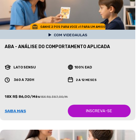
GANHE 2 POS PARA VOCE +1 PARA UM AMIGO
COM VIDEOAULAS
ABA - ANÁLISE DO COMPORTAMENTO APLICADA
LATO SENSU
100% EAD
360 A 720H
2 A 12 MESES
18X R$ 86,00/Mês
18X R$ 387,00/Mês
INSCREVA-SE
SAIBA MAIS