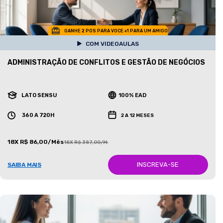
GANHE 2 POS PARA VOCE +1 PARA UM AMIGO
COM VIDEOAULAS
ADMINISTRAÇÃO DE CONFLITOS E GESTÃO DE NEGÓCIOS
LATO SENSU
100% EAD
360 A 720H
2 A 12 MESES
18X R$ 86,00/Mês
18X R$ 387,00/Mês
INSCREVA-SE
SAIBA MAIS